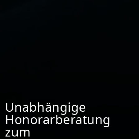
Unabhängige
Honorarberatung
Unabhängige
zum
Finanzplanung