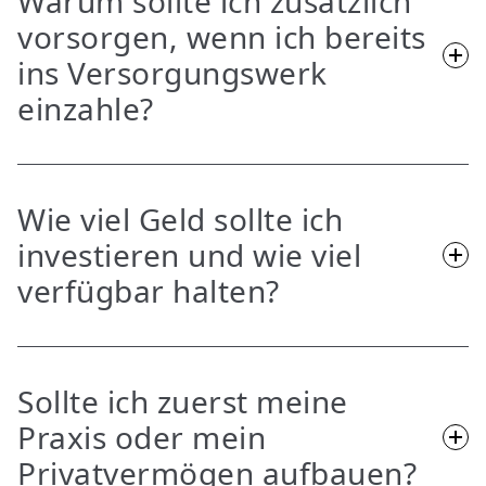
Warum sollte ich zusätzlich
vorsorgen, wenn ich bereits
ins Versorgungswerk
einzahle?
Das Versorgungswerk ist wichtig. Eine vollständige
finanzielle Planung berücksichtigt zusätzlich
Wie viel Geld sollte ich
Privatvermögen, Liquidität, Praxisvermögen und
investieren und wie viel
persönliche Ziele.
verfügbar halten?
Entscheidend sind Einkommen, laufende Kosten,
Rücklagen, Praxisplanung und persönliche Ziele.
Sollte ich zuerst meine
Erst wenn ausreichend Liquidität vorhanden ist,
Praxis oder mein
lässt sich langfristig investieren.
Privatvermögen aufbauen?