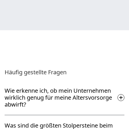
Häufig gestellte Fragen
Wie erkenne ich, ob mein Unternehmen
wirklich genug für meine Altersvorsorge
abwirft?
Eine objektive Einschätzung gelingt nur mit einer
Was sind die größten Stolpersteine beim
externen, unabhängigen Unternehmensbewertung