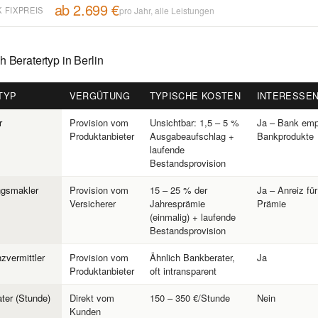
ab 2.699 €
 FIXPREIS
pro Jahr, alle Leistungen
 Beratertyp in Berlin
TYP
VERGÜTUNG
TYPISCHE KOSTEN
INTERESSEN
r
Provision vom
Unsichtbar: 1,5 – 5 %
Ja – Bank empf
Produktanbieter
Ausgabeaufschlag +
Bankprodukte
laufende
Bestandsprovision
ngsmakler
Provision vom
15 – 25 % der
Ja – Anreiz fü
Versicherer
Jahresprämie
Prämie
(einmalig) + laufende
Bestandsprovision
nzvermittler
Provision vom
Ähnlich Bankberater,
Ja
Produktanbieter
oft intransparent
ter (Stunde)
Direkt vom
150 – 350 €/Stunde
Nein
Kunden