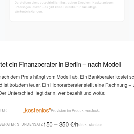
Darstellung dient ausschließlich illustrativen Zwecken. Kapitalanlagen
unterliegen Risiken – es gibt keine Garantie für zukünftige
Wertentwicklungen.
et ein Finanzberater in Berlin – nach Modell
nach dem Preis hängt vom Modell ab. Ein Bankberater kostet s
d ist trotzdem teuer. Ein Honorarberater stellt eine Rechnung – u
Der Unterschied liegt darin, wer bezahlt und wofür.
„kostenlos"
TER
Provision im Produkt versteckt
150 – 350 €/h
BERATER STUNDENSATZ
direkt, sichtbar