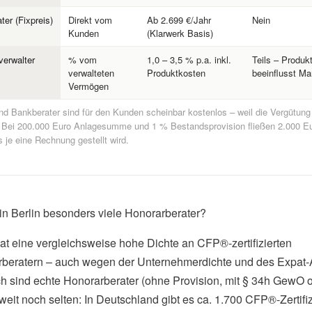
ter (Fixpreis)
Direkt vom
Ab 2.699 €/Jahr
Nein
Kunden
(Klarwerk Basis)
erwalter
% vom
1,0 – 3,5 % p.a. inkl.
Teils – Produk
verwalteten
Produktkosten
beeinflusst Ma
Vermögen
nd Bankberater sind für den Kunden scheinbar kostenlos – weil die Vergütung
t. Bei 200.000 Euro Anlagesumme und 1 % Bestandsprovision fließen 2.000 Eu
 je eine Rechnung gestellt wird.
 in Berlin besonders viele Honorarberater?
hat eine vergleichsweise hohe Dichte an CFP®-zertifizierten
beratern – auch wegen der Unternehmerdichte und des Expat-A
 sind echte Honorarberater (ohne Provision, mit § 34h GewO
eit noch selten: In Deutschland gibt es ca. 1.700 CFP®-Zertifiz