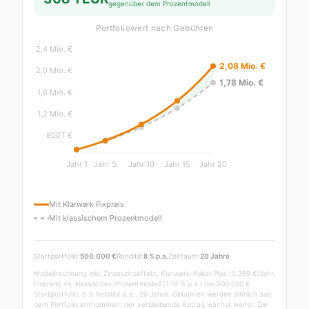
gegenüber dem Prozentmodell
Portfoliowert nach Gebühren
Mit Klarwerk Fixpreis
Mit klassischem Prozentmodell
Startportfolio:
500.000 €
Rendite:
8 % p.a.
Zeitraum:
20 Jahre
Modellrechnung inkl. Zinseszinseffekt. Klarwerk-Paket Plus (5.399 €/Jahr,
Fixpreis) vs. klassisches Prozentmodell (1,19 % p.a.) bei 500.000 €
Startportfolio, 8 % Rendite p.a., 20 Jahre. Gebühren werden jährlich aus
dem Portfolio entnommen; der verbleibende Betrag wächst weiter. Die