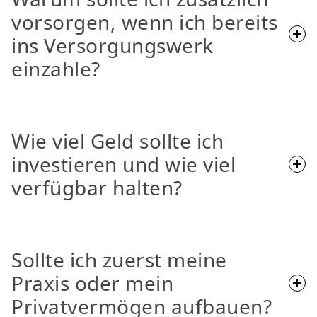
vorsorgen, wenn ich bereits
ins Versorgungswerk
einzahle?
Das Versorgungswerk ist wichtig. Eine vollständige
finanzielle Planung berücksichtigt zusätzlich
Wie viel Geld sollte ich
Privatvermögen, Liquidität, Praxisvermögen und
investieren und wie viel
persönliche Ziele.
verfügbar halten?
Entscheidend sind Einkommen, laufende Kosten,
Rücklagen, Praxisplanung und persönliche Ziele.
Sollte ich zuerst meine
Erst wenn ausreichend Liquidität vorhanden ist,
Praxis oder mein
lässt sich langfristig investieren.
Privatvermögen aufbauen?