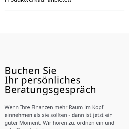
interessenskonfliktfrei, und Sie investieren gezielt
statt nach Bauchgefühl oder Marketingtrend.
Achten Sie darauf, welche Fragen zuerst gestellt
werden: Geht es um Ihre Lebenssituation und Ziele
oder sofort um Rendite und Vertragsdetails? Echte
Finanzplaner beginnen beim Gesamtbild, analysieren
Ihre bestehenden Vermögenswerte und beraten
unabhängig vom Produktabschluss. Häufiges Reden
über Provisionen, „günstige Policen“ oder einmalige
Angebote ist ein Warnsignal für Produktfokus.
Buchen Sie
Ihr persönliches
Beratungsgespräch
Wenn Ihre Finanzen mehr Raum im Kopf
einnehmen als sie sollten - dann ist jetzt ein
guter Moment. Wir hören zu, ordnen ein und